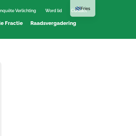
Fries
nquête Verlichting
Word lid
Contact
e Fractie
Raadsvergadering