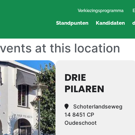
Verkiezingsprogramma
E
Standpunten
Kandidaten
d
vents at this location
DRIE
PILAREN
Schoterlandseweg
14 8451 CP
Oudeschoot