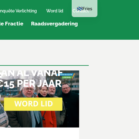
Fries
nquête Verlichting
Word lid
Contact
e Fractie
Raadsvergadering
LID WORDEN
AN AL VANAF
€15 PER JAAR