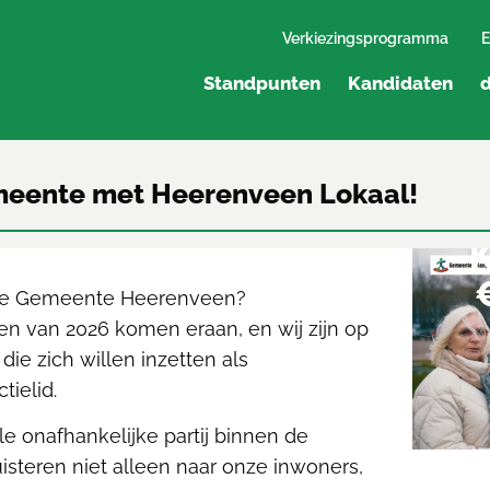
Verkiezingsprogramma
E
Standpunten
Kandidaten
d
emeente met Heerenveen Lokaal!
K
tere Gemeente Heerenveen?
n van 2026 komen eraan, en wij zijn op
ie zich willen inzetten als
tielid.
e onafhankelijke partij binnen de
steren niet alleen naar onze inwoners,