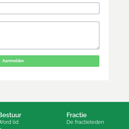
Aanmelden
Bestuur
Fractie
Word lid
De fractieleden