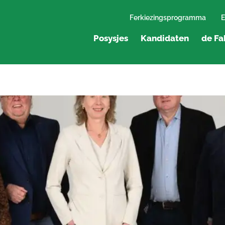
Ferkiezingsprogramma
E
Posysjes
Kandidaten
de Fa