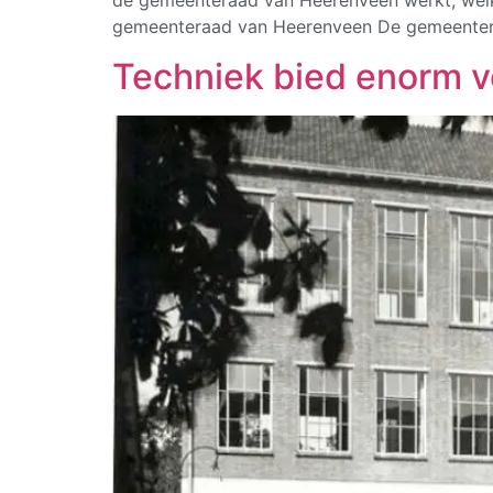
de gemeenteraad van Heerenveen werkt, welke
gemeenteraad van Heerenveen De gemeenteraa
Techniek bied enorm v