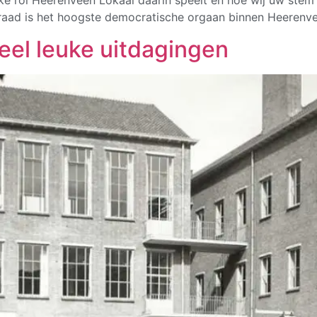
 rol Heerenveen Lokaal daarin speelt en hoe wij uw stem v
d is het hoogste democratische orgaan binnen Heerenvee
eel leuke uitdagingen