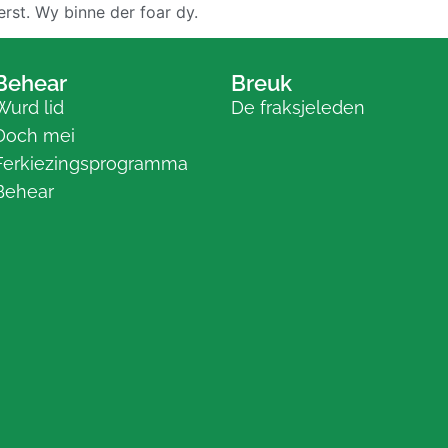
erst. Wy binne der foar dy.
Behear
Breuk
Wurd lid
De fraksjeleden
Doch mei
Ferkiezingsprogramma
Behear