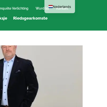
Nederlands
nquête Verlichting
Wurd lid
Kontakt
ksje
Riedsgearkomste