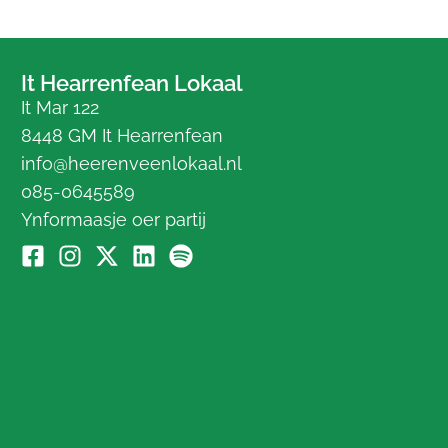
It Hearrenfean Lokaal
It Mar 122
8448 GM It Hearrenfean
info@heerenveenlokaal.nl
085-0645589
Ynformaasje oer partij