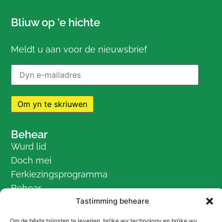
Bliuw op 'e hichte
Meldt u aan voor de nieuwsbrief
E-postadres:
Behear
Wurd lid
Doch mei
Ferkiezingsprogramma
Behear
Tastimming beheare
Breuk
De fraksjeleden
Om de bêste tsjinsten te leverjen, brûke wy technology en brûke wy