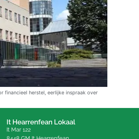
nancieel herstel, eerlijke inspraak over
It Hearrenfean Lokaal
It Mar 122
8448 GM It Hearrenfean