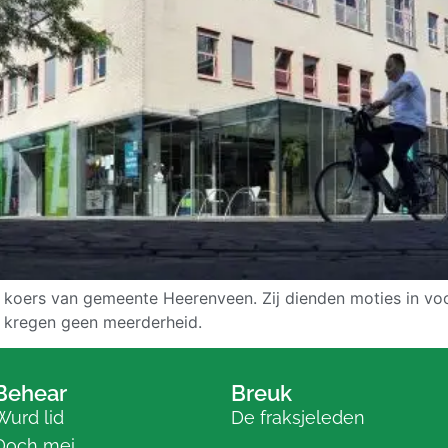
rs van gemeente Heerenveen. Zij dienden moties in voor fi
 kregen geen meerderheid.
Behear
Breuk
Wurd lid
De fraksjeleden
Doch mei