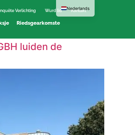
Nederlands
nquête Verlichting
Wurd lid
Kontakt
ksje
Riedsgearkomste
GBH luiden de