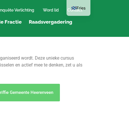
Fries
nquête Verlichting
Word lid
Contact
e Fractie
Raadsvergadering
ganiseerd wordt. Deze unieke cursus
sselen en actief mee te denken, zet u als
riffie Gemeente Heerenveen