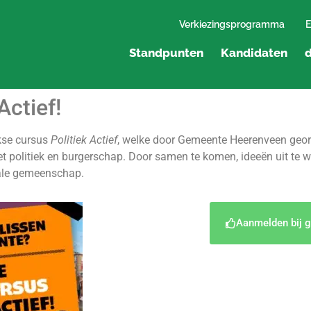
Verkiezingsprogramma
E
Standpunten
Kandidaten
d
Actief!
jkse cursus
Politiek Actief
, welke door Gemeente Heerenveen geor
 politiek en burgerschap. Door samen te komen, ideeën uit te wi
kale gemeenschap.
Aanmelden bij g