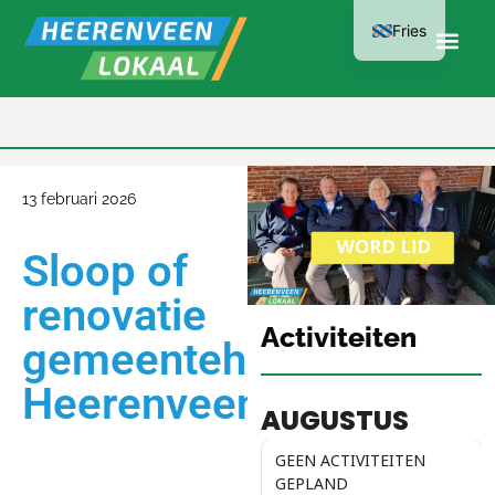
Fries
LID WORDEN
KAN AL VANAF
€15 PER JAAR
13 februari 2026
Sloop of
renovatie
Activiteiten
gemeentehuis
Heerenveen?
AUGUSTUS
GEEN ACTIVITEITEN
GEPLAND