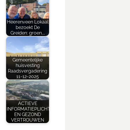
Heerenveen Lokaal
bezoekt De
Greiden: groen,…
Gemeentelijke
huisvesting
Raadsvergadering
11-12-2025
ACTIEVE
INFORMATIEPLICHT
EN GEZOND
VERTROUWEN