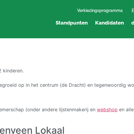
Verkiezingsprogramma
E
Standpunten
Kandidaten
d
2 kinderen.
egroeid op in het centrum (de Dracht) en tegenwoordig w
nemerschap (onder andere lijstenmakerij en
webshop
en all
renveen Lokaal