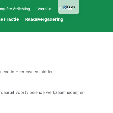
Fries
nquête Verlichting
Word lid
Contact
e Fractie
Raadsvergadering
onend in Heerenveen midden.
e daaruit voortvloeiende werkzaamheden) en