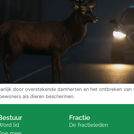
arlijk door overstekende damherten en het ontbreken van v
 bewoners als dieren beschermen.
Bestuur
Fractie
Word lid
De fractieleden
Doe mee