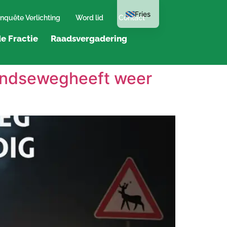
Fries
nquête Verlichting
Word lid
Contact
e Fractie
Raadsvergadering
landsewegheeft weer