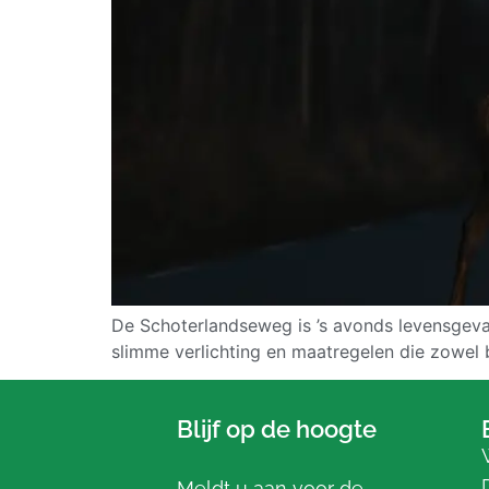
De Schoterlandseweg is ’s avonds levensgeva
slimme verlichting en maatregelen die zowel
Blijf op de hoogte
Meldt u aan voor de