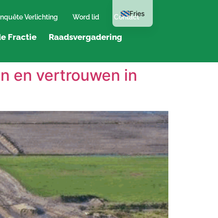
Fries
nquête Verlichting
Word lid
Contact
e Fractie
Raadsvergadering
en en vertrouwen in