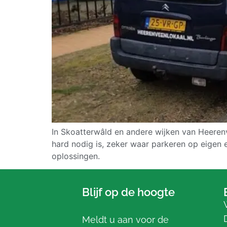
In Skoatterwâld en andere wijken van Heerenv
hard nodig is, zeker waar parkeren op eigen 
oplossingen.
Blijf op de hoogte
Meldt u aan voor de