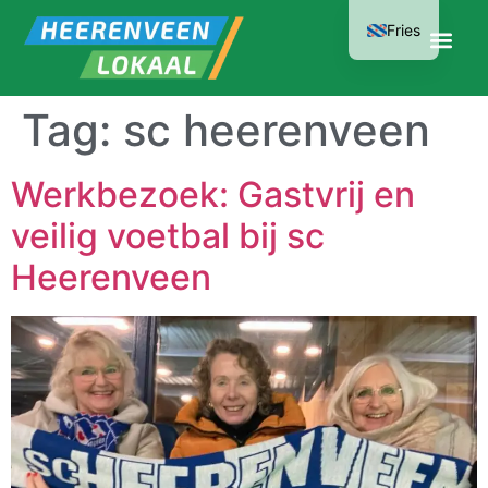
Fries
Tag:
sc heerenveen
Werkbezoek: Gastvrij en
veilig voetbal bij sc
Heerenveen