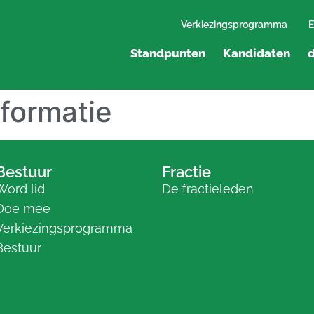
Verkiezingsprogramma
E
Standpunten
Kandidaten
d
nformatie
Bestuur
Fractie
Word lid
De fractieleden
Doe mee
Verkiezingsprogramma
Bestuur