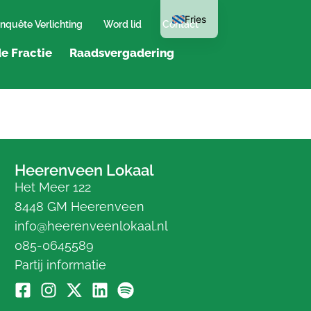
Fries
nquête Verlichting
Word lid
Contact
e Fractie
Raadsvergadering
Heerenveen Lokaal
Het Meer 122
8448 GM Heerenveen
info@heerenveenlokaal.nl
085-0645589
Partij informatie