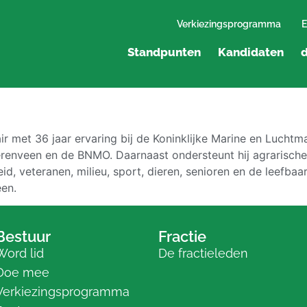
Verkiezingsprogramma
E
Standpunten
Kandidaten
d
r met 36 jaar ervaring bij de Koninklijke Marine en Luchtmach
eerenveen en de BNMO. Daarnaast ondersteunt hij agrarische 
eid, veteranen, milieu, sport, dieren, senioren en de leefba
en.
Bestuur
Fractie
Word lid
De fractieleden
Doe mee
Verkiezingsprogramma