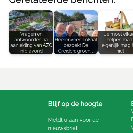
Vragen en
Je moet elka
antwoorden na
Heerenveen Lokaal
helpen maa
aanleiding van AZC
bezoekt De
eigenlijk mag 
info avond
Greiden: groen,…
niet
Blijf op de hoogte
Meldt u aan voor de
nieuwsbrief