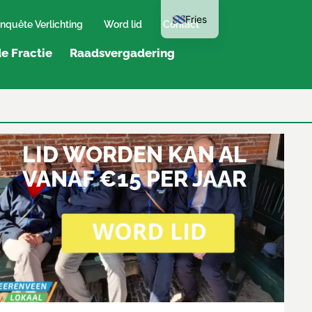
Fries
nquête Verlichting
Word lid
Contact
e Fractie
Raadsvergadering
LID WORDEN KAN AL
VANAF €15 PER JAAR