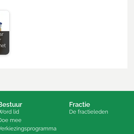
ar
r
het
Bestuur
Fractie
Word lid
De fractieleden
Doe mee
Verkiezingsprogramma