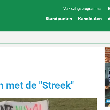
Verkiezingsprogramma
E
Standpunten
Kandidaten
d
n met de "Streek"