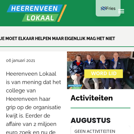
Fries
LID WORDEN
JE MOET ELKAAR HELPEN MAAR EIGENLIJK MAG HET NIET
KAN AL VANAF
€15 PER JAAR
06 januari 2021
Heerenveen Lokaal
is van mening dat het
college van
Activiteiten
Heerenveen haar
grip op de organisatie
kwijt is. Eerder de
AUGUSTUS
affaire van 2 miljoen
GEEN ACTIVITEITEN
euro zoek en nu de