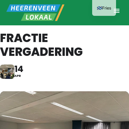
Fries
FRACTIE
VERGADERING
14
APR