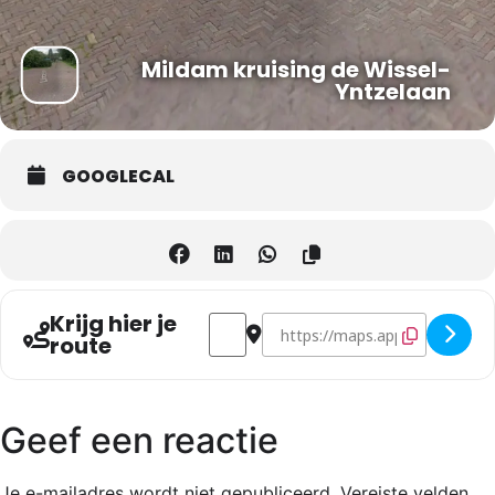
Mildam kruising de Wissel-
Yntzelaan
GOOGLECAL
Krijg hier je
Address - Wijkschouw Mildam []
Destination Address - Wijkscho
route
Geef een reactie
Je e-mailadres wordt niet gepubliceerd.
Vereiste velden