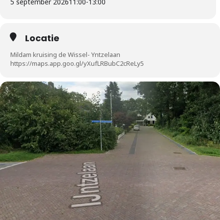
5 september 2026
11:00
-
13:00
Locatie
Mildam kruising de Wissel- Yntzelaan
https://maps.app.goo.gl/yXufLRBubC2cReLy5