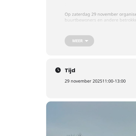
Op zaterdag 29 november organise
buurtbewoners en andere betrokke
Loop mee en laat van je horen!
MEER
📍
Locatie:
OBS de Optimist, Nijeh
⏰
Tijd:
Zaterdag 29 november 2025
Samen maken we Nijehaske nog m
Tijd
29 november 2025
11:00
-
13:00