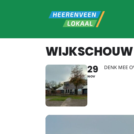
WIJKSCHOUW 
29
DENK MEE O
NOV