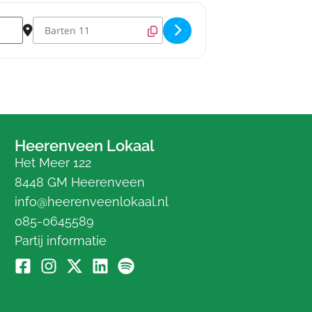
Destination Address - Wijkschouw Nijehaske []
Heerenveen Lokaal
Het Meer 122
8448 GM Heerenveen
info@heerenveenlokaal.nl
085-0645589
Partij informatie