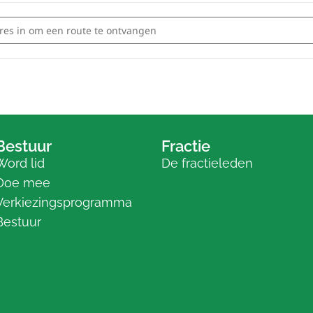
ijkschouw Nijehaske []
Bestuur
Fractie
Word lid
De fractieleden
Doe mee
Verkiezingsprogramma
Bestuur