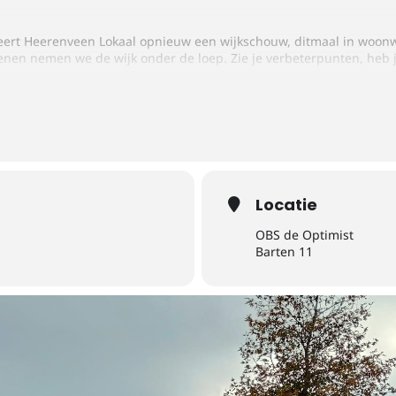
ert Heerenveen Lokaal opnieuw een wijkschouw, ditmaal in woonw
nen nemen we de wijk onder de loep. Zie je verbeterpunten, heb 
aske
, 11.00 uur
ooier!
Locatie
OBS de Optimist
Barten 11