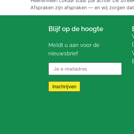
Heerenveen Lokaal staat pal achter De Streek
Afspraken zijn afspraken — en wij zorgen d
Blijf op de hoogte
Meldt u aan voor de
nieuwsbrief
E-mailadres: