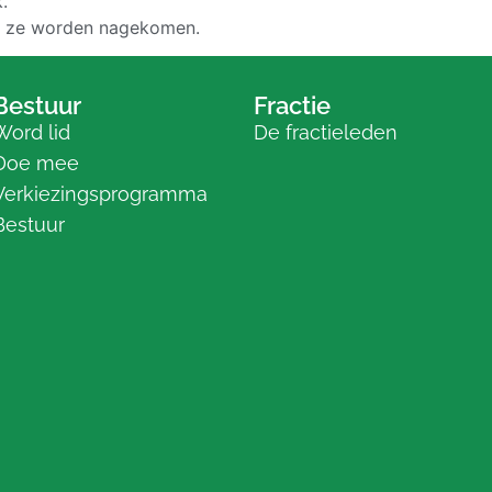
.
at ze worden nagekomen.
Bestuur
Fractie
Word lid
De fractieleden
Doe mee
Verkiezingsprogramma
Bestuur