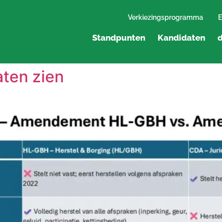
Verkiezingsprogramma
E
Standpunten
Kandidaten
d
aten zien