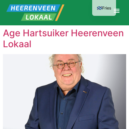
Fries
Age Hartsuiker Heerenveen
Lokaal