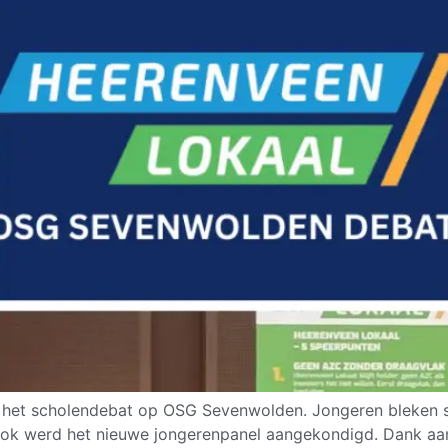
het scholendebat op OSG Sevenwolden. Jongeren bleken s
 werd het nieuwe jongerenpanel aangekondigd. Dank aan al