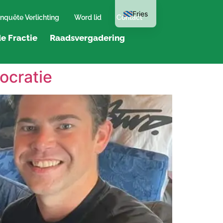
Fries
nquête Verlichting
Word lid
Contact
e Fractie
Raadsvergadering
ocratie