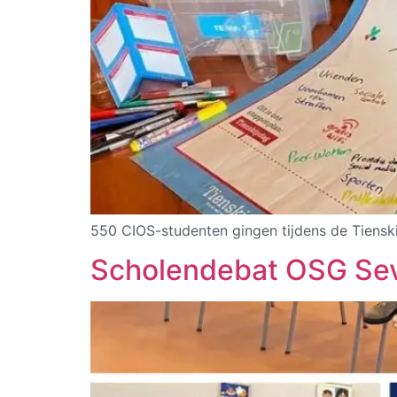
550 CIOS-studenten gingen tijdens de Tienski
Scholendebat OSG Se