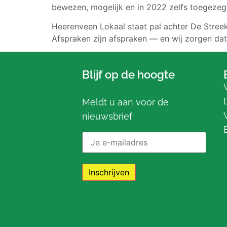
bewezen, mogelijk en in 2022 zelfs toegezeg
Heerenveen Lokaal staat pal achter De Streek
Afspraken zijn afspraken — en wij zorgen d
Blijf op de hoogte
Meldt u aan voor de
nieuwsbrief
E-mailadres: