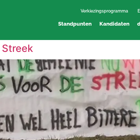
Verkiezingsprogramma
E
Standpunten
Kandidaten
d
 Streek