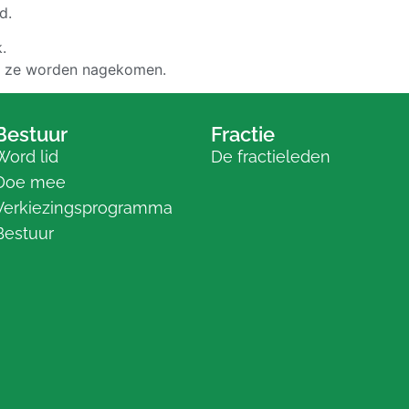
d.
.
at ze worden nagekomen.
Bestuur
Fractie
Word lid
De fractieleden
Doe mee
Verkiezingsprogramma
Bestuur