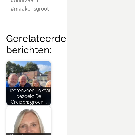
#duurzaam
#maakonsgroot
Gerelateerde
berichten:
Heerenveen Lokaal
bezoekt De
Greiden: groen,…