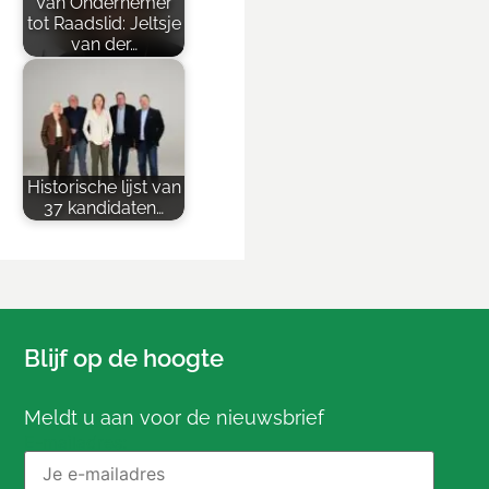
Van Ondernemer
tot Raadslid: Jeltsje
van der…
Historische lijst van
37 kandidaten…
Blijf op de hoogte
Meldt u aan voor de nieuwsbrief
E-mailadres: