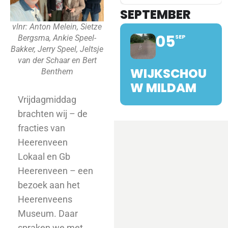
SEPTEMBER
vlnr: Anton Melein, Sietze
05
SEP
Bergsma, Ankie Speel-
Bakker, Jerry Speel, Jeltsje
van der Schaar en Bert
WIJKSCHOU
Benthem
W MILDAM
Vrijdagmiddag
brachten wij – de
fracties van
Heerenveen
Lokaal en Gb
Heerenveen – een
bezoek aan het
Heerenveens
Museum. Daar
spraken we met