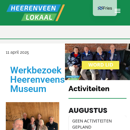
Fries
LID WORDEN
KAN AL VANAF
€15 PER JAAR
11 april 2025
Werkbezoek
Heerenveens
Museum
Activiteiten
AUGUSTUS
GEEN ACTIVITEITEN
GEPLAND