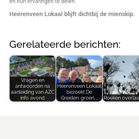
en hun ervaringen te delen.
Heerenveen Lokaal blijft dichtbij de mienskip.
Gerelateerde berichten:
Vragen en
antwoorden na
Heerenveen Lokaal
aanleiding van AZC
bezoekt De
info avond
Greiden: groen,…
Roeken overlas