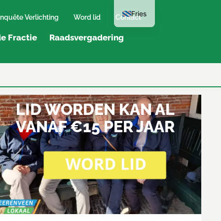
Fries
nquête Verlichting
Word lid
Contact
e Fractie
Raadsvergadering
LID WORDEN KAN AL
VANAF €15 PER JAAR