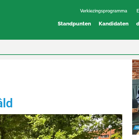
Verkiezingsprogramma
E
Standpunten
Kandidaten
d
âld