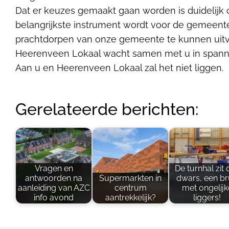
Dat er keuzes gemaakt gaan worden is duidelijk o
belangrijkste instrument wordt voor de gemeen
prachtdorpen van onze gemeente te kunnen uit
Heerenveen Lokaal wacht samen met u in spanni
Aan u en Heerenveen Lokaal zal het niet liggen.
Gerelateerde berichten:
Vragen en
De turnhal zit 
antwoorden na
Supermarkten in
dwars, een b
aanleiding van AZC
centrum
met ongelijk
info avond
aantrekkelijk?
liggers!