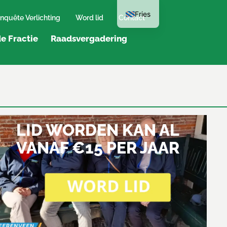
Fries
nquête Verlichting
Word lid
Contact
e Fractie
Raadsvergadering
LID WORDEN KAN AL
VANAF €15 PER JAAR