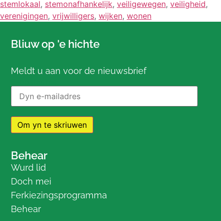
stemlokaal
,
stemonafhankelijk
,
veiligewegen
,
veiligheid
,
verenigingen
,
vrijwilligers
,
wijken
,
wonen
Bliuw op 'e hichte
Meldt u aan voor de nieuwsbrief
E-postadres:
Behear
Wurd lid
Doch mei
Ferkiezingsprogramma
Behear