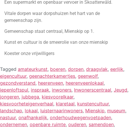
Een supermarkt en openbaar vervoer in Skoatterwâld.
Vitale dorpen waar dorpshuizen het hart van de
gemeenschap zijn.
Gemeenschap staat centraal, Mienskip op 1.
Kunst en cultuur is de smeerolie van onze mienskip
Koester onze vrijwilligers
Tagged
amateurkunst
,
boeren
,
dorpen
,
draagvlak
,
eerlijk
,
eigencultuur
,
geenachterkamertjes
,
geenwolf
,
gezondverstand
,
heerenveen
,
heerenveenlokaal
,
iepenloftspul
,
inspraak
,
inwoners
,
Inwonerscentraal
,
Jeugd
,
jongeren
,
jubbega
,
kiesvoorelkaar
,
kiesvoorheteigenverhaal
,
klaretaal
,
kunstencultuur
,
landschap
,
lokaal
,
luisternaarinwoners
,
Mienskip
,
museum
,
nastuur
,
onafhankelijk
,
onderhoudwegenvoetpaden
,
ondernemen
,
openbare ruimte
,
ouderen
,
samendoen
,