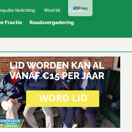
Fries
nquête Verlichting
Word lid
Contact
e Fractie
Raadsvergadering
LID WORDEN KAN AL
VANAF €15 PER JAAR