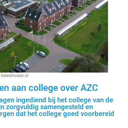
 heerenveen.nl
en aan college over AZC
agen ingediend bij het college van de
n zorgvuldig samengesteld en
zorgen dat het college goed voorbereid