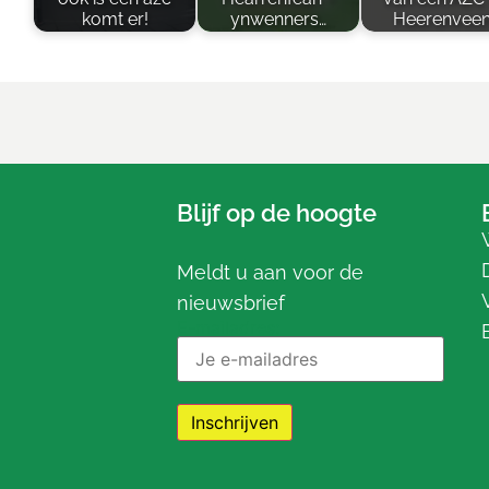
komt er!
ynwenners…
Heerenvee
Blijf op de hoogte
Meldt u aan voor de
nieuwsbrief
E-mailadres: