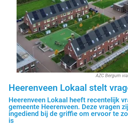
AZC Bergum via
Heerenveen Lokaal stelt vrag
Heerenveen Lokaal heeft recentelijk vr
gemeente Heerenveen. Deze vragen zij
ingediend bij de griffie om ervoor te 
is