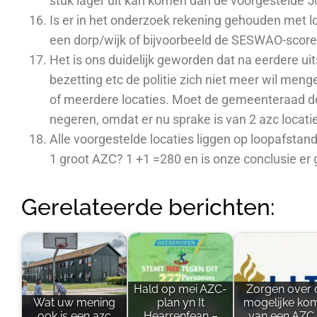
stuk lager uit kan komen dan de voorgestelde 
Is er in het onderzoek rekening gehouden met lo
een dorp/wijk of bijvoorbeeld de SESWAO-scor
Het is ons duidelijk geworden dat na eerdere uits
bezetting etc de politie zich niet meer wil meng
of meerdere locaties. Moet de gemeenteraad de
negeren, omdat er nu sprake is van 2 azc locati
Alle voorgestelde locaties liggen op loopafstand
1 groot AZC? 1 +1 =280 en is onze conclusie er 
Gerelateerde berichten:
Hald op mei AZC-
Zorgen over 
Wat uw mening
plan yn It
mogelijke ko
ook is een azc
Hearrenfean –
van een AZC 