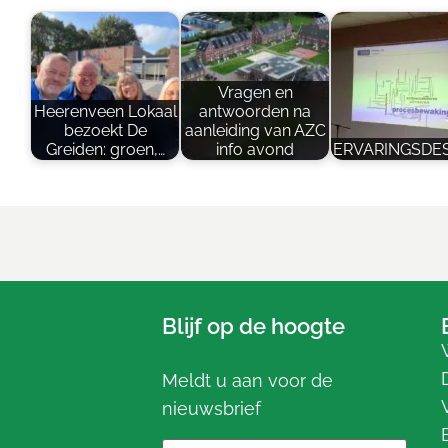
Vragen en
Heerenveen Lokaal
antwoorden na
bezoekt De
aanleiding van AZC
Greiden: groen,…
info avond
ERVARINGSDE
Blijf op de hoogte
Meldt u aan voor de
nieuwsbrief
E-mailadres: