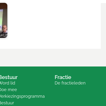
SKUNDIGEN
Bestuur
Fractie
Word lid
De fractieleden
Doe mee
Verkiezingsprogramma
Bestuur