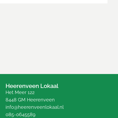
Heerenveen Lokaal
Het Meer 122
8448 GM Heerenveen
info@heerenveenlokaal.nl
085-0645589