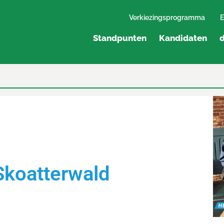
Verkiezingsprogramma
E
Standpunten
Kandidaten
d
Skoatterwald