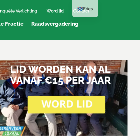
Fries
nquête Verlichting
Word lid
Contact
e Fractie
Raadsvergadering
LID WORDEN KAN AL
VANAF €15 PER JAAR