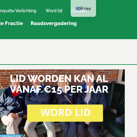
Fries
nquête Verlichting
Word lid
Contact
e Fractie
Raadsvergadering
LID WORDEN KAN AL
VANAF €15 PER JAAR