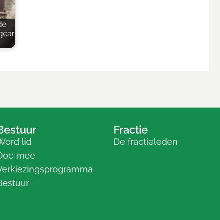
de
gearkomste
Bestuur
Fractie
Word lid
De fractieleden
Doe mee
Verkiezingsprogramma
Bestuur