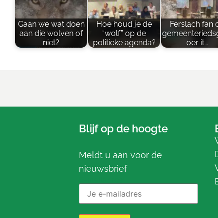
Gaan we wat doen
Hoe houd je de
Ferslach fan 
aan die wolven of
“wolf” op de
gemeenterieds
niet?
politieke agenda?
oer it…
Blijf op de hoogte
Meldt u aan voor de
nieuwsbrief
E-mailadres: