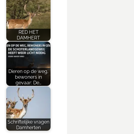
RED HET
DAMHERT
Dieren op de weg,
bewoners in
gevaar: De…
Schriftelijke vragen
Damherten