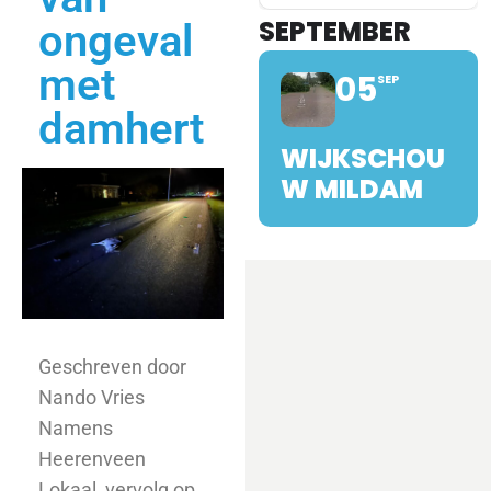
SEPTEMBER
ongeval
met
05
SEP
damhert
WIJKSCHOU
W MILDAM
Geschreven door
Nando Vries
Namens
Heerenveen
Lokaal, vervolg op