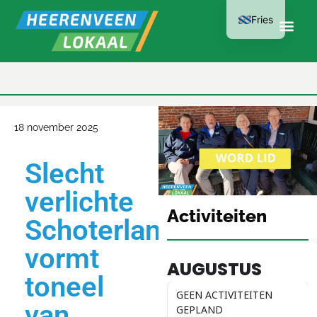
Fries
LID WORDEN
KAN AL VANAF
€15 PER JAAR
18 november 2025
Slecht
verlichte
Activiteiten
Schoterlandseweg
vormt
AUGUSTUS
toneel
GEEN ACTIVITEITEN
van
GEPLAND