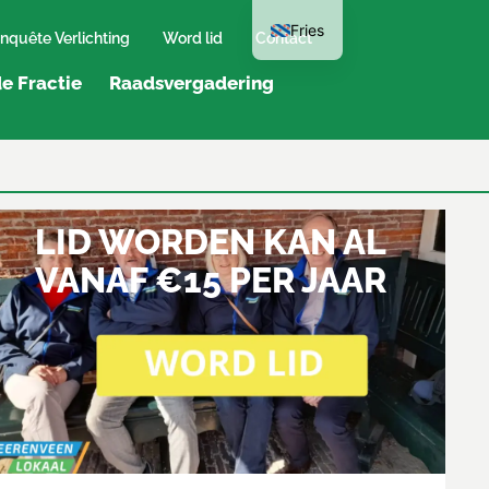
Fries
nquête Verlichting
Word lid
Contact
e Fractie
Raadsvergadering
LID WORDEN KAN AL
VANAF €15 PER JAAR