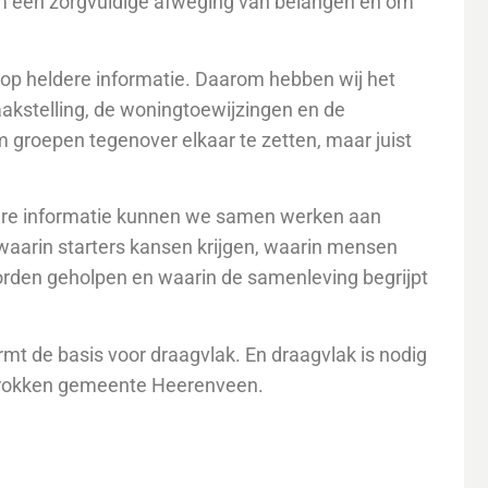
m een zorgvuldige afweging van belangen en om
op heldere informatie. Daarom hebben wij het
aakstelling, de woningtoewijzingen en de
 groepen tegenover elkaar te zetten, maar juist
are informatie kunnen we samen werken aan
aarin starters kansen krijgen, waarin mensen
rden geholpen en waarin de samenleving begrijpt
mt de basis voor draagvlak. En draagvlak is nodig
trokken gemeente Heerenveen.