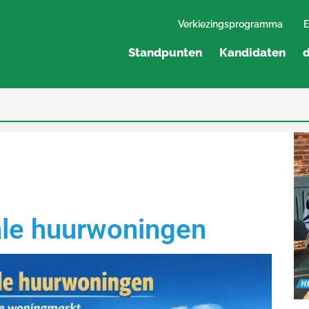
Verkiezingsprogramma
E
Standpunten
Kandidaten
d
ale huurwoningen