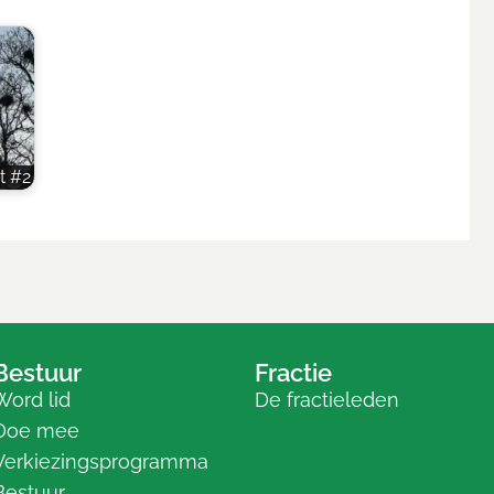
t #2
Bestuur
Fractie
Word lid
De fractieleden
Doe mee
Verkiezingsprogramma
Bestuur