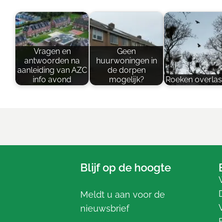
Vragen en
Geen
antwoorden na
huurwoningen in
aanleiding van AZC
de dorpen
info avond
mogelijk?
Roeken overlas
Blijf op de hoogte
Meldt u aan voor de
nieuwsbrief
E-mailadres: