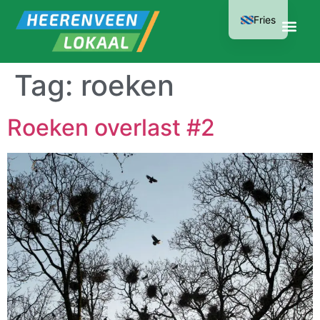
Fries
Tag:
roeken
Roeken overlast #2