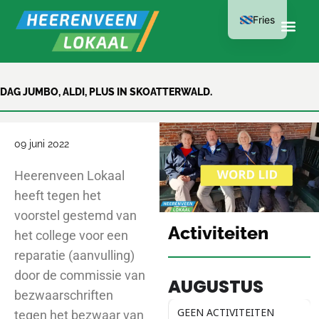
Fries
LID WORDEN
DAG JUMBO, ALDI, PLUS IN SKOATTERWALD.
KAN AL VANAF
€15 PER JAAR
09 juni 2022
Heerenveen Lokaal
heeft tegen het
voorstel gestemd van
Activiteiten
het college voor een
reparatie (aanvulling)
door de commissie van
AUGUSTUS
bezwaarschriften
GEEN ACTIVITEITEN
tegen het bezwaar van