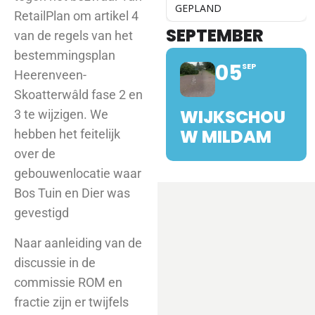
GEPLAND
RetailPlan om artikel 4
SEPTEMBER
van de regels van het
bestemmingsplan
05
SEP
Heerenveen-
Skoatterwâld fase 2 en
WIJKSCHOU
3 te wijzigen. We
W MILDAM
hebben het feitelijk
over de
gebouwenlocatie waar
Bos Tuin en Dier was
gevestigd
Naar aanleiding van de
discussie in de
commissie ROM en
fractie zijn er twijfels