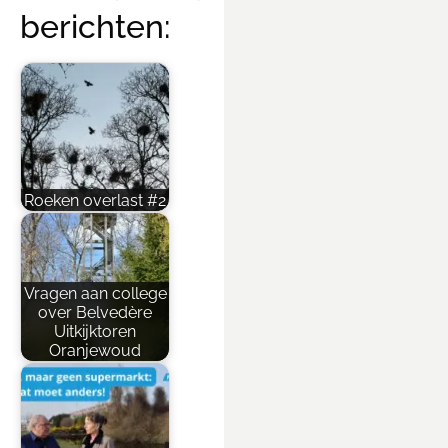
berichten:
Roeken overlast #2
Vragen aan college
over Belvedère
Uitkijktoren
Oranjewoud