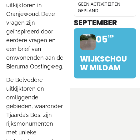
GEEN ACTIVITEITEN
uitkijktoren in
GEPLAND
Oranjewoud. Deze
SEPTEMBER
vragen zijn
geïnspireerd door
05
SEP
eerdere vragen en
een brief van
WIJKSCHOU
omwonenden aan de
W MILDAM
Bieruma Oostingweg.
De Belvedère
uitkijktoren en
omliggende
gebieden, waaronder
Tjaarda’s Bos, zijn
rijksmonumenten
met unieke