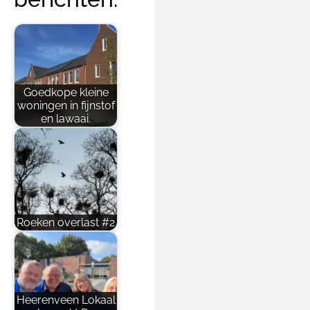
Goedkope kleine
woningen in fijnstof
en lawaai.
Roeken overlast #2
Heerenveen Lokaal