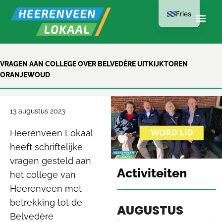
Fries
LID WORDEN
VRAGEN AAN COLLEGE OVER BELVEDÈRE UITKIJKTOREN
ORANJEWOUD
KAN AL VANAF
€15 PER JAAR
13 augustus 2023
Heerenveen Lokaal
heeft schriftelijke
vragen gesteld aan
Activiteiten
het college van
Heerenveen met
betrekking tot de
AUGUSTUS
Belvedère