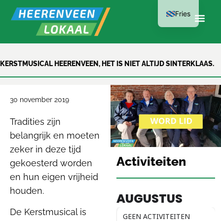
Fries
LID WORDEN
KERSTMUSICAL HEERENVEEN, HET IS NIET ALTIJD SINTERKLAAS.
KAN AL VANAF
€15 PER JAAR
30 november 2019
Tradities zijn
belangrijk en moeten
zeker in deze tijd
Activiteiten
gekoesterd worden
en hun eigen vrijheid
houden.
AUGUSTUS
De Kerstmusical is
GEEN ACTIVITEITEN