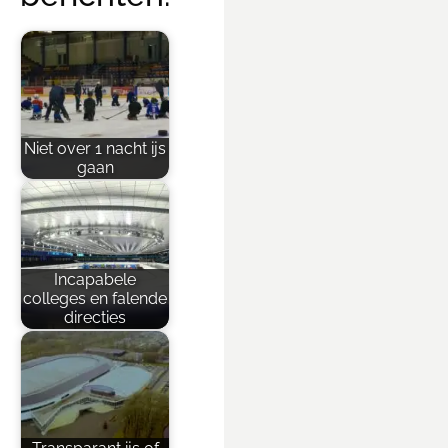
Niet over 1 nacht ijs
gaan
Incapabele
colleges en falende
directies