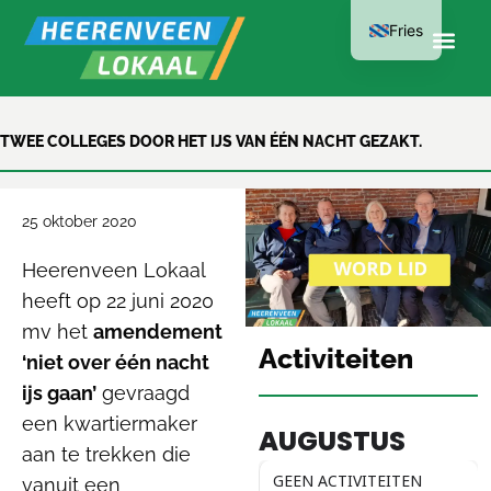
Fries
LID WORDEN
TWEE COLLEGES DOOR HET IJS VAN ÉÉN NACHT GEZAKT.
KAN AL VANAF
€15 PER JAAR
25 oktober 2020
Heerenveen Lokaal
heeft op 22 juni 2020
mv het
amendement
Activiteiten
‘niet over één nacht
ijs gaan’
gevraagd
een kwartiermaker
AUGUSTUS
aan te trekken die
GEEN ACTIVITEITEN
vanuit een