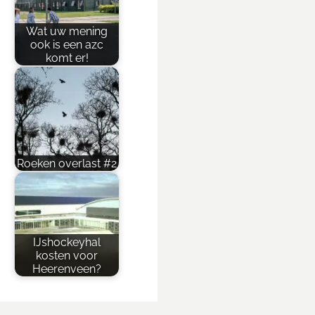
Wat uw mening
ook is een azc
komt er!
Roeken overlast #2
IJshockeyhal
kosten voor
Heerenveen?