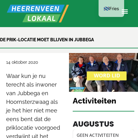
Fries
LID WORDEN
DE PRIK-LOCATIE MOET BLIJVEN IN JUBBEGA
KAN AL VANAF
€15 PER JAAR
14 oktober 2020
Waar kun je nu
terecht als inwoner
van Jubbega en
Activiteiten
Hoornsterzwaag als
je het hier niet mee
eens bent dat de
AUGUSTUS
priklocatie voorgoed
GEEN ACTIVITEITEN
verdwijnt uit het