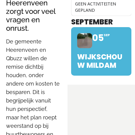
Heerenveen
GEEN ACTIVITEITEN
zorgt voor veel
GEPLAND
vragen en
SEPTEMBER
onrust.
05
SEP
De gemeente
Heerenveen en
WIJKSCHOU
Qbuzz willen de
W MILDAM
remise dichtbij
houden, onder
andere om kosten te
besparen. Dit is
begrijpelijk vanuit
hun perspectief,
maar het plan roept
weerstand op bij
buurtbewoners en