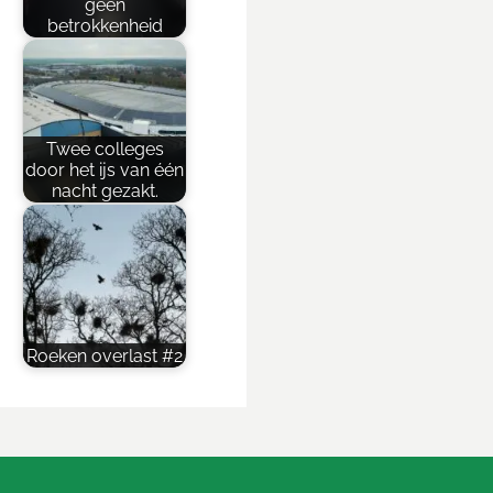
geen
betrokkenheid
Twee colleges
door het ijs van één
nacht gezakt.
Roeken overlast #2