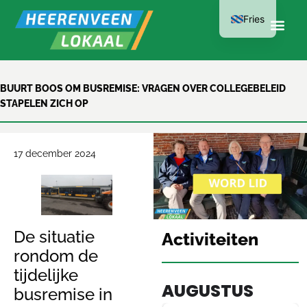
Fries
LID WORDEN
BUURT BOOS OM BUSREMISE: VRAGEN OVER COLLEGEBELEID
STAPELEN ZICH OP
KAN AL VANAF
€15 PER JAAR
17 december 2024
De situatie
Activiteiten
rondom de
tijdelijke
AUGUSTUS
busremise in